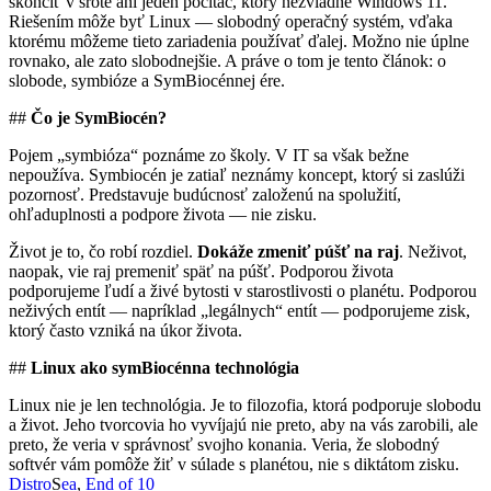
skončiť v šrote ani jeden počítač, ktorý nezvládne Windows 11.
Riešením môže byť Linux — slobodný operačný systém, vďaka
ktorému môžeme tieto zariadenia používať ďalej. Možno nie úplne
rovnako, ale zato slobodnejšie. A práve o tom je tento článok: o
slobode, symbióze a SymBiocénnej ére.
##
Čo je SymBiocén?
Pojem „symbióza“ poznáme zo školy. V IT sa však bežne
nepoužíva. Symbiocén je zatiaľ neznámy koncept, ktorý si zaslúži
pozornosť. Predstavuje budúcnosť založenú na spolužití,
ohľaduplnosti a podpore života — nie zisku.
Život je to, čo robí rozdiel.
Dokáže zmeniť púšť na raj
. Neživot,
naopak, vie raj premeniť späť na púšť. Podporou života
podporujeme ľudí a živé bytosti v starostlivosti o planétu. Podporou
neživých entít — napríklad „legálnych“ entít — podporujeme zisk,
ktorý často vzniká na úkor života.
##
Linux ako symBiocénna technológia
Linux nie je len technológia. Je to filozofia, ktorá podporuje slobodu
a život. Jeho tvorcovia ho vyvíjajú nie preto, aby na vás zarobili, ale
preto, že veria v správnosť svojho konania. Veria, že slobodný
softvér vám pomôže žiť v súlade s planétou, nie s diktátom zisku.
Distro
S
ea
,
End of 10