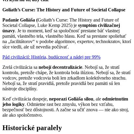
Goliath’s Curse: The History and Future of Societal Collapse
Padanie Goliáša (
Goliath’s Curse: The History and Future of
Societal Collapse, Luke Kemp 2025) je
symptóm civilizačnej
únavy
. Je to moment, keď sa spoločnosť prestane báť vlastnej
pamäti, vlastného tela, vlastného hlasu. Keď sa prestane spoliehať
na „facilitátorov“ v podobe algoritmov, expertov, technokratov, ktorí
síce viedli, ale už nevedia počúvať.
Pád civilizácií: História, budúcnosť a nádej pre 99%
Zrelá civilizácia sa
nebojí decentralizácie
. Nebojí sa, že stratí
kontrolu, pretože chápe, že kontrola bola ilúziou. Nebojí sa, že stratí
vodcov, pretože vodcovia boli len zrkadlom kolektívneho strachu.
Nebojí sa, že stratí pravidlá, pretože pravidlá bez pamäti sú len
nástroje disciplíny.
Keď civilizácia dospeje,
neporazí Goliáša silou
, ale
odmietnutím
jeho logiky
. Odmietne rast bez zmyslu, výkon bez vzťahu,
bezpečnosť bez dôstojnosti. A začne sa učiť znova — nie ako stroj,
ale ako spoločenstvo.
Historické paralely