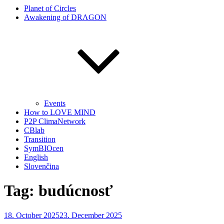
Planet of Circles
Awakening of DRΛGON
Events
How to LOVE MIND
P2P ClimaNetwork
CBlab
Transition
SymBIOcen
English
Slovenčina
Tag:
budúcnosť
Posted
18. October 2025
23. December 2025
on