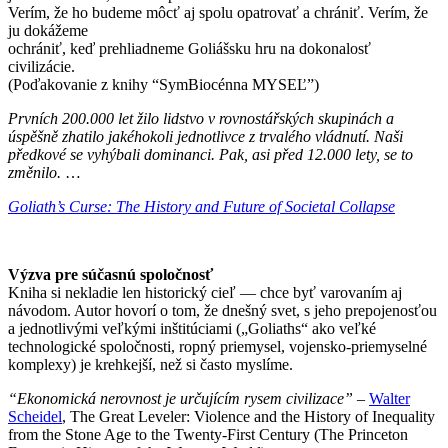
Verím, že ho budeme môcť aj spolu opatrovať a chrániť. Verím, že
ju dokážeme
ochrániť, keď prehliadneme Goliášsku hru na dokonalosť
civilizácie.
(Poďakovanie z knihy “SymBiocénna MYSEĽ”)
Prvních 200.000 let žilo lidstvo v rovnostářských skupinách a
úspěšně zhatilo jakéhokoli jednotlivce z trvalého vládnutí. Naši
předkové se vyhýbali dominanci. Pak, asi před 12.000 lety, se to
změnilo.
…
Goliath’s Curse: The History and Future of Societal Collapse
Výzva pre súčasnú spoločnosť
Kniha si nekladie len historický cieľ — chce byť varovaním aj
návodom. Autor hovorí o tom, že dnešný svet, s jeho prepojenosťou
a jednotlivými veľkými inštitúciami („Goliaths“ ako veľké
technologické spoločnosti, ropný priemysel, vojensko-priemyselné
komplexy) je krehkejší, než si často myslíme.
“Ekonomická nerovnost je určujícím rysem civilizace”
–
Walter
Scheidel
, The Great Leveler: Violence and the History of Inequality
from the Stone Age to the Twenty-First Century (The Princeton