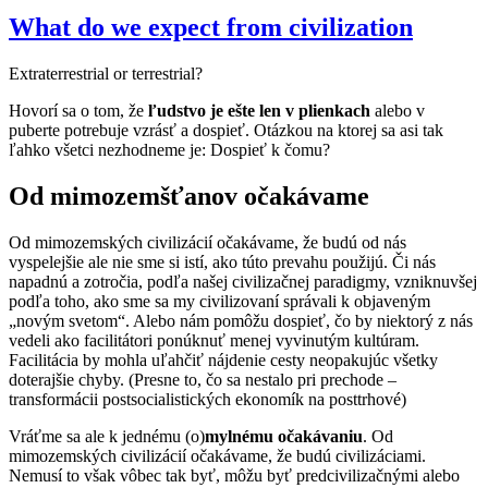
What do we expect from civilization
Extraterrestrial or terrestrial?
Hovorí sa o tom, že
ľudstvo je ešte len v plienkach
alebo v
puberte potrebuje vzrásť a dospieť. Otázkou na ktorej sa asi tak
ľahko všetci nezhodneme je: Dospieť k čomu?
Od mimozemšťanov očakávame
Od mimozemských civilizácií očakávame, že budú od nás
vyspelejšie ale nie sme si istí, ako túto prevahu použijú. Či nás
napadnú a zotročia, podľa našej civilizačnej paradigmy, vzniknuvšej
podľa toho, ako sme sa my civilizovaní správali k objaveným
„novým svetom“. Alebo nám pomôžu dospieť, čo by niektorý z nás
vedeli ako facilitátori ponúknuť menej vyvinutým kultúram.
Facilitácia by mohla uľahčiť nájdenie cesty neopakujúc všetky
doterajšie chyby. (Presne to, čo sa nestalo pri prechode –
transformácii postsocialistických ekonomík na posttrhové)
Vráťme sa ale k jednému (o)
mylnému očakávaniu
. Od
mimozemských civilizácií očakávame, že budú civilizáciami.
Nemusí to však vôbec tak byť, môžu byť predcivilizačnými alebo