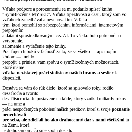
Vďaka podpore a porozumeniu sa mi podarilo spísať knihu
“SymBiocénna MYSEĽ”. Vďaka trpezlivosti a času, ktorý som vo
vzťahoch zanedbával a nevenoval im. Vďaka
tým, ktorí pomohli so zabezpečením, informáciami, internetovým
prepojením
a dátami sprostredkovanými cez AI. To všetko bolo potrebné na
vytvorenie,
zalomenie a vytlačenie tejto knihy.
Pociťujem hlbokú vďačnosť za to, že sa všetko — aj s mojím
kódom — mohlo
prepojiť a priniesť vám správu o symBiocénnych možnostiach,
ktoré máme
vďaka neziskovej práci stotisícov našich bratov a sestier
k
dispozícii.
Dostáva sa vám do rúk dielo, ktoré sa spisovalo roky, rodilo
desaťročia a tvorilo
desaťtisícročia. Je postavené na kóde, ktorý vznikal miliardy rokov
— na ume a
práci nespočetných pokolení našich predkov, ktorí si svoje
poznanie
nenechávali
pre seba, ale zdieľali ho ako drahocenný dar s nami všetkými
tu
na Zemi, ktorá
je drahokamom, čo sme spolu dostali.