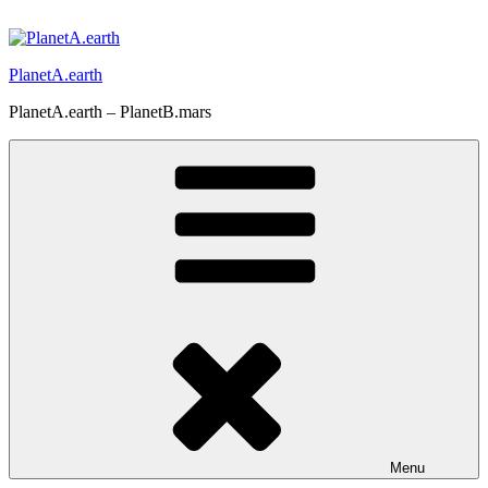
Skip
to
content
PlanetA.earth
PlanetA.earth – PlanetB.mars
Menu