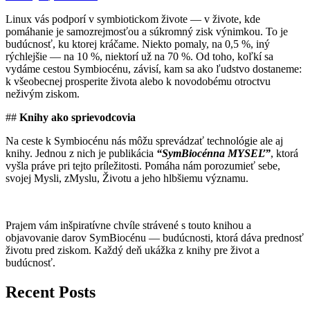
Linux vás podporí v symbiotickom živote — v živote, kde
pomáhanie je samozrejmosťou a súkromný zisk výnimkou. To je
budúcnosť, ku ktorej kráčame. Niekto pomaly, na 0,5 %, iný
rýchlejšie — na 10 %, niektorí už na 70 %. Od toho, koľkí sa
vydáme cestou Symbiocénu, závisí, kam sa ako ľudstvo dostaneme:
k všeobecnej prosperite života alebo k novodobému otroctvu
neživým ziskom.
##
Knihy ako sprievodcovia
Na ceste k Symbiocénu nás môžu sprevádzať technológie ale aj
knihy. Jednou z nich je publikácia
“
Sym
B
iocénna MYSEĽ”
, ktorá
vyšla práve pri tejto príležitosti. Pomáha nám porozumieť sebe,
svojej Mysli, zMyslu, Životu a jeho hlbšiemu významu.
Prajem vám inšpiratívne chvíle strávené s touto knihou a
objavovanie darov SymBiocénu — budúcnosti, ktorá dáva prednosť
životu pred ziskom. Každý deň ukážka z knihy pre život a
budúcnosť.
Recent Posts