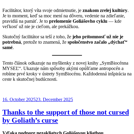
Facilitátor, ktorý víta svoje odmietnutie, je
znakom zrelej
kultúry
.
Je to moment, keď sa moc mení na dôveru, vedenie na zdieľanie,
pravidlá na pamäť. Je to
prelomenie Goliášovho cyklu
— kde
veľkosť už nie je cieľom, ale prekážkou.
Skutočný facilitátor sa teší z toho, že
jeho prítomnosť už nie je
potrebná
, pretože to znamená, že
spoločenstvo začalo „dýchať“
samé
.
Tento článok odkazuje na myšlienky z novej knihy „SymBiocénna
MYSEĽ“. Ukazuje nám spôsoby akými opúšťame antropocén a
robíme prvé kroky v ústrety SymBiocénu. Každodenná inšpirácia na
ceste k skutočnej budúcnosti.
Posted
16. October 2025
23. December 2025
on
Thanks to the support of those not cursed
by Goliath’s curse
Vďaka podpore nezakliatych Goliášovou kliatbou