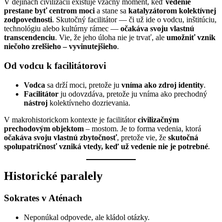
V dejinách civilizácií existuje vzácny moment, keď
vedenie
prestane byť centrom moci
a stane sa
katalyzátorom kolektívnej
zodpovednosti
. Skutočný facilitátor — či už ide o vodcu, inštitúciu,
technológiu alebo kultúrny rámec —
očakáva svoju vlastnú
transcendenciu
. Vie, že jeho úloha nie je trvať, ale
umožniť vznik
niečoho
zrelšieho –
v
yvinutejšieho
.
Od vodcu k facilitátorovi
Vodca
sa drží moci, pretože ju
vníma ako zdroj identity
.
Facilitátor
ju odovzdáva, pretože ju vníma ako prechodný
nástroj
kolektívneho dozrievania.
V makrohistorickom kontexte je facilitátor
civilizačným
prechodovým objektom
– mostom. Je to forma vedenia, ktorá
očakáva svoju vlastnú zbytočnosť
, pretože vie, že
skutočná
spolupatričnosť
vzniká vtedy, keď už vedenie nie je potrebné
.
Historické paralely
Sokrates v Aténach
Neponúkal odpovede, ale kládol otázky.