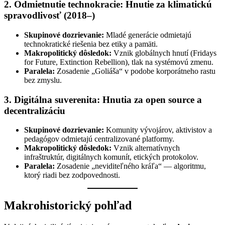
2. Odmietnutie technokracie: Hnutie za klimatickú
spravodlivosť (2018–)
Skupinové dozrievanie:
Mladé generácie odmietajú
technokratické riešenia bez etiky a pamäti.
Makropolitický dôsledok:
Vznik globálnych hnutí (Fridays
for Future, Extinction Rebellion), tlak na systémovú zmenu.
Paralela:
Zosadenie „Goliáša“ v podobe korporátneho rastu
bez zmyslu.
3. Digitálna suverenita: Hnutia za open source a
decentralizáciu
Skupinové dozrievanie:
Komunity vývojárov, aktivistov a
pedagógov odmietajú centralizované platformy.
Makropolitický dôsledok:
Vznik alternatívnych
infraštruktúr, digitálnych komunít, etických protokolov.
Paralela:
Zosadenie „neviditeľného kráľa“ — algoritmu,
ktorý riadi bez zodpovednosti.
Makrohistorický pohľad