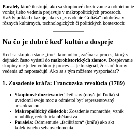
P
aralely
ktoré ilustrujú, ako sa skupinové dozrievanie a odmietnutie
vonkajšieho vedenia prejavuje v makropolitických procesoch.
Každý príklad ukazuje, ako sa „zosadenie Goliáša“ odohráva v
rôznych kultúrnych, technologických či politických kontextoch:
Na čo je dobré keď kultúra dospeje
Keď sa skupina stane „true“ komunitou, začína sa proces, ktorý v
dejinách často vyústil do
makrohistorických zlomov
. Dospievanie
skupiny nie je len vnútorný proces — je to
signál
, že staré formy
vedenia už nepostačujú. Ako sa s tým môžeme vysporiadať?
1. Zosadenie kráľa: Francúzska revolúcia (1789)
Skupinové dozrievanie:
Tretí stav (obyčajní ľudia) si
uvedomil svoju moc a odmietol byť reprezentovaný
aristokraciou.
Makropolitický dôsledok:
Zosadenie monarchie, vznik
republiky, redefinícia občianstva.
Paralela:
Odmietnutie „facilitátora“ (kráľa) ako akt
kolektívneho sebauvedomenia.