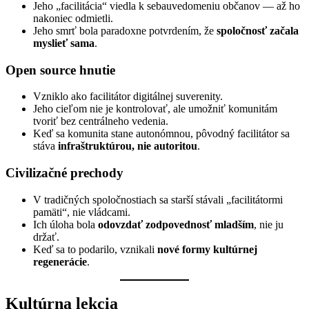
Jeho „facilitácia“ viedla k sebauvedomeniu občanov — až ho
nakoniec odmietli.
Jeho smrť bola paradoxne potvrdením, že
spoločnosť začala
myslieť sama
.
Open source hnutie
Vzniklo ako facilitátor digitálnej suverenity.
Jeho cieľom nie je kontrolovať, ale umožniť komunitám
tvoriť bez centrálneho vedenia.
Keď sa komunita stane autonómnou, pôvodný facilitátor sa
stáva
infraštruktúrou, nie autoritou
.
Civilizačné prechody
V tradičných spoločnostiach sa starší stávali „facilitátormi
pamäti“, nie vládcami.
Ich úloha bola
odovzdať zodpovednosť mladším
, nie ju
držať.
Keď sa to podarilo, vznikali
nové
formy kultúrnej
regenerácie
.
Kultúrna lekcia