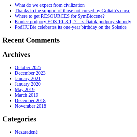
What do we expect from civilization
Thanks to the support of those not cursed by Goliath’s curse
Where to get RESOURCES for SymBiocene?
Koniec podpory EOS 10, 8.1, 7 – začiatok podpory slobody
PodHUBie celebrates its one-year birthday on the Solstice
Recent Comments
Archives
October 2025
December 2023
January 2021
January 2020
May 2019
March 2019
December 2018
November 2018
Categories
Nezaradené