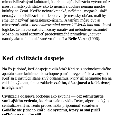
mimocivilizačnými kultúrami, ktoré nemajú civilizáciu vytvorenú z
miest a mestských štátov ako to nemali a dodnes nemajú mnohé
kultúry na Zemi. Keďže nebyrokratické, neštátne „megasídliská“
nenazývame civilizáciami – lebo civis je mestský občan, mali by
sme ich nazývať megasídlisko-áciami. A takými môžu byť aj
mimozemšťania –
nezcivilizovaními megasídlisko-áciancami
. Je asi
logické, že im cez náš civilizačný naratív ani nebudeme rozumieť.
Možno im budú rozumieť predcivilizačné primitívne „native“
národy ako to bolo ukázané vo filme
La
Belle
Verte
(1996).
Keď civilizácia dospeje
Na čo je dobré, keď dospeje civilizácia? Keď sa z technokratického
aparátu stane kultúrne telo schopné pamäti, regenerácie a zmyslu?
Keď sa z inštitúcií stane živý organizmus, ktorý už nefunguje len na
základe výkonu, ale na základe
vzťahu, dôstojnosti a kolektívnej
inteligencie
?
Civilizácia dospieva podobne ako skupina — cez
odmietnutie
vonkajšieho vedenia
, ktoré sa stalo neviditeľným, algoritmickým,
centralizovaným. Tento proces môže pripomínať
zosadenie
Goliáša
: nie jedného kráľa, ale
systému, ktorý sa stal príliš
veľkým na to, aby cítil
.