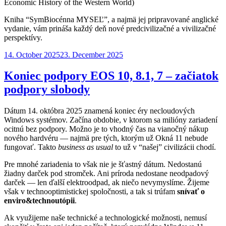
Economic History of the Western World)
Kniha “SymBiocénna MYSEĽ”, a najmä jej pripravované anglické
vydanie, vám prináša každý deň nové predcivilizačné a vivilizačné
perspektívy.
Posted
14. October 2025
23. December 2025
on
Koniec podpory EOS 10, 8.1, 7 – začiatok
podpory slobody
Dátum 14. októbra 2025 znamená koniec éry necloudových
Windows systémov. Začína obdobie, v ktorom sa milióny zariadení
ocitnú bez podpory. Možno je to vhodný čas na vianočný nákup
nového hardvéru — najmä pre tých, ktorým už Okná 11 nebude
fungovať. Takto
business as usual
to už v “našej” civilizácii chodí.
Pre mnohé zariadenia to však nie je šťastný dátum. Nedostanú
žiadny darček pod stromček. Ani príroda nedostane neodpadový
darček — len ďalší elektroodpad, ak niečo nevymyslíme. Žijeme
však v technooptimistickej spoločnosti, a tak si trúfam
snívať o
enviro&technoutópii
.
Ak využijeme naše technické a technologické možnosti, nemusí