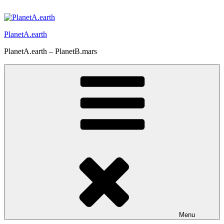
Prejsť
na
obsah
PlanetA.earth
PlanetA.earth – PlanetB.mars
Menu