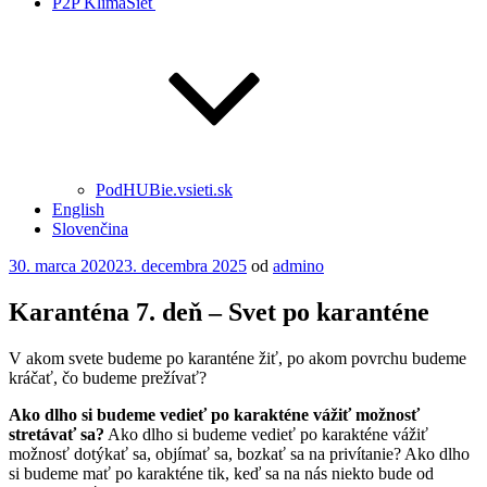
P2P KlimaSieť
PodHUBie.vsieti.sk
English
Slovenčina
Publikované
30. marca 2020
23. decembra 2025
od
admino
Karanténa 7. deň – Svet po karanténe
V akom svete budeme po karanténe žiť, po akom povrchu budeme
kráčať, čo budeme prežívať?
Ako dlho si budeme vedieť po karakténe vážiť možnosť
stretávať sa?
Ako dlho si budeme vedieť po karakténe vážiť
možnosť dotýkať sa, objímať sa, bozkať sa na privítanie? Ako dlho
si budeme mať po karakténe tik, keď sa na nás niekto bude od