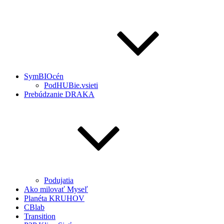
SymBIOcén
PodHUBie.vsieti
Prebúdzanie DRAKA
Podujatia
Ako milovať Myseľ
Planéta KRUHOV
CBlab
Transition