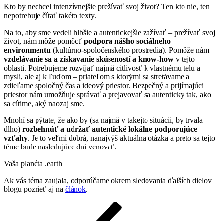
Kto by nechcel intenzívnejšie prežívať svoj život? Ten kto nie, ten
nepotrebuje čítať takéto texty.
Na to, aby sme vedeli hlbšie a autentickejšie zažívať – prežívať svoj
život, nám môže pomôcť
podpora nášho sociálneho
environmentu
(kultúrno-spoločenského prostredia). Pomôže nám
vzdelávanie sa a získavanie skúseností a know-how
v tejto
oblasti. Potrebujeme rozvíjať najmä citlivosť k vlastnému telu a
mysli, ale aj k ľuďom – priateľom s ktorými sa stretávame a
zdieľame spoločný čas a ideový priestor. Bezpečný a prijímajúci
priestor nám umožňuje správať a prejavovať sa autenticky tak, ako
sa cítime, aký naozaj sme.
Mnohí sa pýtate, že ako by (sa najmä v takejto situácii, by trvala
dlho)
rozbehnúť a udržať autentické lokálne podporujúce
vzťahy
. Je to veľmi dobrá, nanajvýš aktuálna otázka a preto sa tejto
téme bude nasledujúce dni venovať.
Vaša planéta .earth
Ak vás téma zaujala, odporúčame okrem sledovania ďalších dielov
blogu pozrieť aj na
článok
.
Navigácia
Predchádzajúci
článok
v