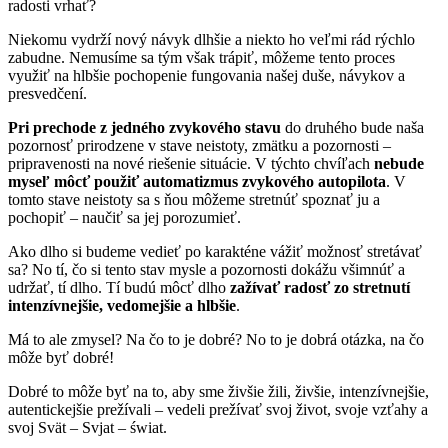
radosti vrhať?
Niekomu vydrží nový návyk dlhšie a niekto ho veľmi rád rýchlo
zabudne. Nemusíme sa tým však trápiť, môžeme tento proces
využiť na hlbšie pochopenie fungovania našej duše, návykov a
presvedčení.
Pri prechode z jedného zvykového stavu
do druhého bude naša
pozornosť prirodzene v stave neistoty, zmätku a pozornosti –
pripravenosti na nové riešenie situácie. V týchto chvíľach
nebude
myseľ môcť použiť automatizmus zvykového autopilota
. V
tomto stave neistoty sa s ňou môžeme stretnúť spoznať ju a
pochopiť – naučiť sa jej porozumieť.
Ako dlho si budeme vedieť po karakténe vážiť možnosť stretávať
sa? No tí, čo si tento stav mysle a pozornosti dokážu všimnúť a
udržať, tí dlho. Tí budú môcť dlho
zažívať radosť zo stretnutí
intenzívnejšie, vedomejšie a hlbšie
.
Má to ale zmysel? Na čo to je dobré? No to je dobrá otázka, na čo
môže byť dobré!
Dobré to môže byť na to, aby sme živšie žili, živšie, intenzívnejšie,
autentickejšie prežívali – vedeli prežívať svoj život, svoje vzťahy a
svoj Svät – Svjat – świat.