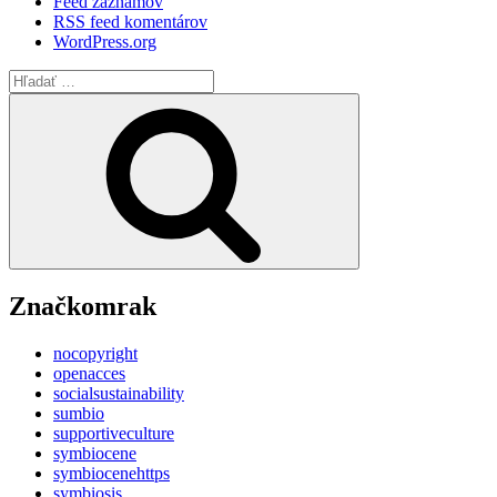
Feed záznamov
RSS feed komentárov
WordPress.org
Hľadať:
Vyhľadávanie
Značkomrak
nocopyright
openacces
socialsustainability
sumbio
supportiveculture
symbiocene
symbiocenehttps
symbiosis