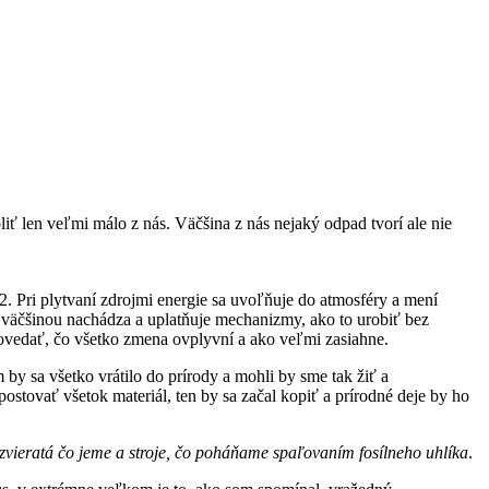
iť len veľmi málo z nás. Väčšina z nás nejaký odpad tvorí ale nie
2. Pri plytvaní zdrojmi energie sa uvoľňuje do atmosféry a mení
a väčšinou nachádza a uplatňuje mechanizmy, ako to urobiť bez
povedať, čo všetko zmena ovplyvní a ako veľmi zasiahne.
by sa všetko vrátilo do prírody a mohli by sme tak žiť a
stovať všetok materiál, ten by sa začal kopiť a prírodné deje by ho
zvieratá čo jeme a stroje, čo poháňame spaľovaním fosílneho uhlíka
.