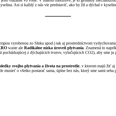
e jeho viazanie vo vode. V malom množstve, je to geniálny mechanizm
elina. Asi si každý z nás vie predstaviť, ako by žil a dýchal v kyseli
energiou vyrobenou zo Slnka apod.) tak aj prostredníctvom vydychovani
ERO
waste ale
Radikálne nízka úroveň plytvania
. Znamená to naprík
mä pochádzajúcej z dýchajúcich tvorov, vylučujúcich CO2), aby sme j
ledky svojho plytvania a života na prostredie
, v ktorom majú žiť aj
bude musieť o všetko postarať sama, úplne bez nás, ktorý sme sami s