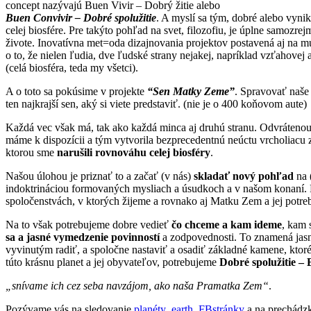
concept nazývajú Buen Vivir – Dobrý žitie alebo
Buen Convivir – Dobré spolužitie
. A myslí sa tým, dobré alebo vyni
celej biosfére. Pre takýto pohľad na svet, filozofiu, je úplne samozre
živote. Inovatívna met=oda dizajnovania projektov postavená aj na 
o to, že nielen ľudia, dve ľudské strany nejakej, napríklad vzťahove
(celá biosféra, teda my všetci).
A o toto sa pokúsime v projekte
“Sen Matky Zeme”
. Spravovať naše 
ten najkrajší sen, aký si viete predstaviť. (nie je o 400 koňovom aute)
Každá vec však má, tak ako každá minca aj druhú stranu. Odvrátenou s
máme k dispozícii a tým vytvorila bezprecedentnú neúctu vrcholiacu
ktorou sme
narušili rovnováhu celej biosféry
.
Našou úlohou je priznať to a začať (v nás)
skladať nový pohľad
na 
indoktrináciou formovaných mysliach a úsudkoch a v našom konaní. P
spoločenstvách, v ktorých žijeme a rovnako aj Matku Zem a jej potreb
Na to však potrebujeme dobre vedieť
čo chceme a kam ideme
, kam 
sa a jasné vymedzenie povinností
a zodpovednosti. To znamená jasný
vyvinutým radiť, a spoločne nastaviť a osadiť základné kamene, ktoré 
túto krásnu planet a jej obyvateľov, potrebujeme
Dobré spolužitie – 
„snívame ich cez seba navzájom, ako naša Pramatka Zem“
.
Pozývame vás na sledovanie
planéty .earth
,
FBstránky
a na prechádz