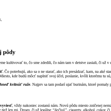
k,
j pôdy
 kultivovať to, čo sme zdedili, čo nám tam v detstve zasiali, či už v do
iť
. Čo potrebujú, ako sa o ne starať, ako ich presádzať, kam, na aké s
 Miesto, kde budú môcť naplniť svoj účel, poslanie, kvôli ktorému tu s
 hneď kvitnúť ruže
. Najprv sa tam podarí ujať burinám, ktoré pomaly p
vyviesť
, vždy nakoniec zostanú nám. Novú pôdu miesto zničenej nem
 tiež len mi. Drogy, či už legálne
“liečivá”
, cigarety, alkohol, cukor, 