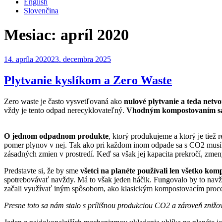
English
Slovenčina
Mesiac:
apríl 2020
Publikované
14. apríla 2020
23. decembra 2025
Plytvanie kyslíkom a Zero Waste
Zero waste je často vysvetľovaná ako
nulové plytvanie a teda netv
vždy je tento odpad nerecyklovateľný.
Vhodným kompostovaním sa 
O jednom odpadnom produkte
, ktorý produkujeme a ktorý je tiež 
pomer plynov v nej. Tak ako pri každom inom odpade sa s CO2 musí pr
zásadných zmien v prostredí. Keď sa však jej kapacita prekročí, zme
Predstavte si, že by sme
všetci na planéte používali len všetko ko
spotrebovávať navždy. Má to však jeden háčik. Fungovalo by to navždy
začali využívať iným spôsobom, ako klasickým kompostovacím proc
Presne toto sa nám stalo s prílišnou produkciou CO2 a zároveň zniž