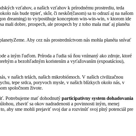
iľudských vzťahov, a našich vzťahov k prírodnému prostrediu, teda
 okolo nás bude trpieť, skôr, či neskôr(časom) sa to odrazí aj na našom
agon dreaming) to vy/postihuje konceptom win-win-win, v ktorom ide
sa mali dobre, prospech, ale prospech by z toho mala mať aj planéta
e planetyZeme. Aby cez nás prostredníctvom nás mohla planéta snívať
írode a iným ľuďom. Príroda a ľudia sú ňou vnímaný ako zdroje, ktoré
ezbrehým a bezohľadným koristením a vyťažovaním (expoatáciou),
nás, v našich telách, našich mikrobiómoch. V našich civilizačnou
chu, tepe srdca, poryvoch mysle, v našich blízkych okolo nás, v
tnom spoločnom živote.
iniť. Potrebujeme mať dohodnutý
participatívny system dohadovania
úlohou, zbaviť sa okov nadradenosti a povinnosti iným, menej
to, aby sme mohli prejaviť svoj dar a rozvinúť svoj plný potenciál pre