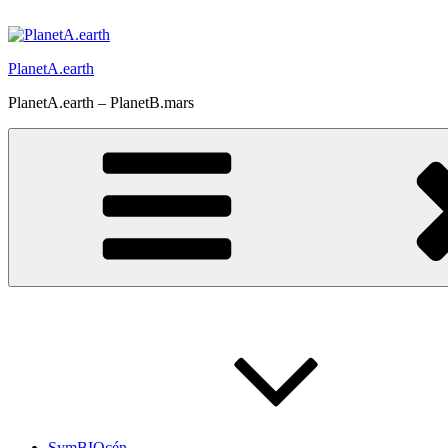
Prejsť
na
obsah
PlanetA.earth
PlanetA.earth – PlanetB.mars
SymBIOcén