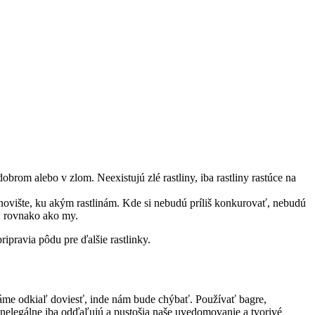
brom alebo v zlom. Neexistujú zlé rastliny, iba rastliny rastúce na
tanovište, ku akým rastlinám. Kde si nebudú príliš konkurovať, nebudú
ú, rovnako ako my.
ripravia pôdu pre ďalšie rastlinky.
áme odkiaľ doviesť, inde nám bude chýbať. Používať bagre,
či nelegálne iba odďaľujú a pustošia naše uvedomovanie a tvorivé