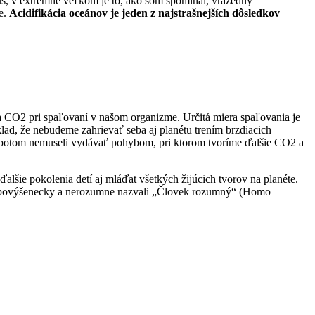
us, v extrémne veľkom je to, ako som spomínal, vražedný
ne.
Acidifikácia oceánov je jeden z najstrašnejších dôsledkov
a CO2 pri spaľovaní v našom organizme. Určitá miera spaľovania je
lad, že nebudeme zahrievať seba aj planétu trením brzdiacich
u potom nemuseli vydávať pohybom, pri ktorom tvoríme ďalšie CO2 a
 ďalšie pokolenia detí aj mláďat všetkých žijúcich tvorov na planéte.
eba povýšenecky a nerozumne nazvali „Človek rozumný“ (Homo