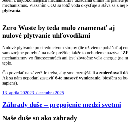
Jeden z najdokonalejších mechanizmov ukladania uhlíka na planéte j
mechanizmus. Viazaním CO2 sa totiž voda okysľuje a stáva sa z nej kys
plytvania
.
Zero Waste
by teda malo znamenať aj
nulové plytvanie uhľovodíkmi
Nulové plytvanie prostredníctvom strojov (tie už vieme poháňať aj 
samozrejme potrebná na naše prežitie, takže to nebudeme nazývať
Z
mechanizmov vo fitnesscentrách ani jesť zbytočne veľa energie (naj
teplo.
Čo povedať na záver? Je treba, aby sme rozmýšľali a
zmierňovali dôs
Ak sa nám nepodarí zastaviť
6-te masové vymieranie
, biosféra sa 
sapiens).
Publikované
13. apríla 2020
23. decembra 2025
Záhrady duše – prepojenie medzi svetmi
Naše duše sú ako záhrady