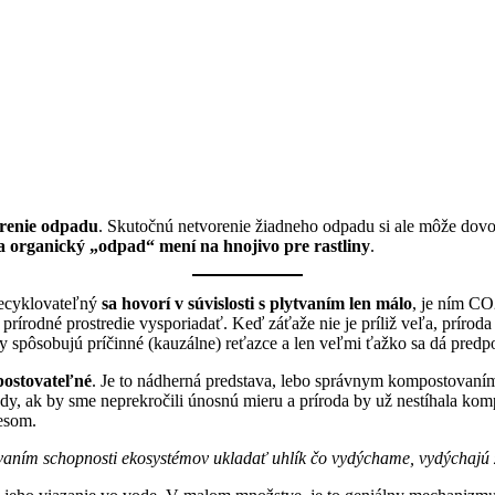
orenie odpadu
. Skutočnú netvorenie žiadneho odpadu si ale môže dovol
organický „odpad“ mení na hnojivo pre rastliny
.
recyklovateľný
sa hovorí v súvislosti s plytvaním len málo
, je ním CO
írodné prostredie vysporiadať. Keď záťaže nie je príliž veľa, prírod
ny spôsobujú príčinné (kauzálne) reťazce a len veľmi ťažko sa dá pred
mpostovateľné
. Je to nádherná predstava, lebo správnym kompostovaním 
, ak by sme neprekročili únosnú mieru a príroda by už nestíhala kompo
esom.
ovaním schopnosti ekosystémov ukladať uhlík čo vydýchame, vydýchajú 