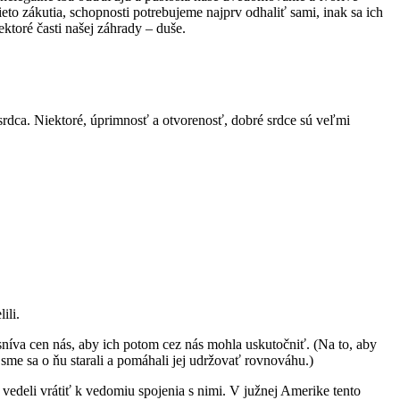
ieto zákutia, schopnosti potrebujeme najprv odhaliť sami, inak sa ich
toré časti našej záhrady – duše.
srdca. Niektoré, úprimnosť a otvorenosť, dobré srdce sú veľmi
ili.
sníva cen nás, aby ich potom cez nás mohla uskutočniť. (Na to, aby
sme sa o ňu starali a pomáhali jej udržovať rovnováhu.)
 vedeli vrátiť k vedomiu spojenia s nimi. V južnej Amerike tento