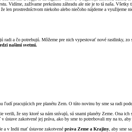
stu. Vidíme, zažívame prekrásnu záhradu ale nie je to tá naša. Všetky t
že len prostredníctvom niekoho alebo niečoho nájdeme a využijeme niek
ú radi a čo potrebujú. Môžeme pre nich vypestovať nové rastlinky, zo 
edzi našimi svetmi.
u ľudí pracujúcich pre planétu Zem. O túto novinu by sme sa radi podel
 verili, že sny ktoré sa nám snívajú, sú snami planéty Zeme. Ona ich 
 v ústave zakotvené jej práva, ako by sme to potrebovali my na to, aby 
e a v Indii mať ústavne zakotvené
práva Zeme a Krajiny
, aby sme sa