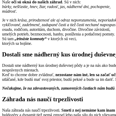
Naše
oči sú okná do našich záhrad
. Sú v nich:
búrky, nešťastie, hnev, žiar, radosť, jas, nádherné dni, pochopenie,
múdrosť
.
Je v nich
krása, prirodzenosť ale aj odraz neporozumenia, neporiado
vyklčované, zadebnené, zadupané časti a tiež časti nechané napospas
osudu
, rodičom, autoritám, duchom, divočine. Divočine závislostí,
umelých potrieb, bezmocnosti, hanby, poníženia a potlačenej pomsty.
Sú tam
„trináste komnaty“
v ktorých sú veci,
ktorých sa bojíme.
Dostali sme nádherný kus úrodnej duševne
Dostali sme nádherný kus úrodnej duševnej pôdy a je na nás ako budeme
nesprávnych miestach.
Keď to chceme dobre zvládnuť,
nezostane nám iné, len sa začať uč
utláčané, kde budú mať svoj priestor, budú pekné a bude sa im dariť.
Nečakajme, že na zdevastovaných, zamorených častiach nám budú
Záhrada nás naučí trpezlivosti
Naša záhrada nás naučí trpezlivosti.
Smeti z nej nemáme kam inam 
buldozéry a dynamit tiež nemá zmysel lebo našu silu do nich vlievame