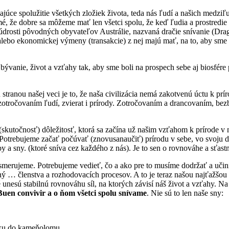
kajúce spolužitie všetkých zložiek života, teda nás ľudí a našich medz
jmé, že dobre sa môžeme mať len všetci spolu, že keď ľudia a prostredie
múdrosti pôvodných obyvateľov Austrálie, nazvaná dračie snívanie (Dr
j alebo ekonomickej výmeny (transakcie) z nej majú mať, na to, aby sme 
bývanie, život a vzťahy tak, aby sme boli na prospech sebe aj biosfér
tranou našej veci je to, že naša civilizácia nemá zakotvenú úctu k pr
 zotročovaním ľudí, zvierat i prírody. Zotročovaním a drancovaním, b
(skutočnosť) dôležitosť, ktorá sa začína už našim vzťahom k prírode v 
otrebujeme začať počúvať (znovusanaučiť) prírodu v sebe, vo svoju dy
y a sny. (ktoré sníva cez každého z nás). Je to sen o rovnováhe a sťas
smerujeme. Potrebujeme vedieť, čo a ako pre to musíme dodržať a uč
 … členstva a rozhodovacích procesov. A to je teraz našou najťažšou 
unesú stabilnú rovnováhu síl, na ktorých závisí náš život a vzťahy. Na 
Buen convivir a o ňom všetci spolu snívame
. Nie sú to len naše sny:
ku do kameňolomu.