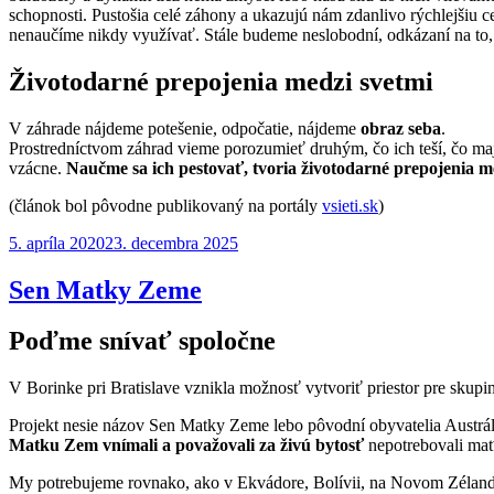
schopnosti. Pustošia celé záhony a ukazujú nám zdanlivo rýchlejšiu ce
nenaučíme nikdy využívať. Stále budeme neslobodní, odkázaní na to, 
Životodarné prepojenia medzi svetmi
V záhrade nájdeme potešenie, odpočatie, nájdeme
obraz seba
.
Prostredníctvom záhrad vieme porozumieť druhým, čo ich teší, čo maj
vzácne.
Naučme sa ich pestovať, tvoria životodarné prepojenia m
(článok bol pôvodne publikovaný na portály
vsieti.sk
)
Publikované
5. apríla 2020
23. decembra 2025
Sen Matky Zeme
Poďme snívať spoločne
V Borinke pri Bratislave vznikla možnosť vytvoriť priestor pre skupin
Projekt nesie názov Sen Matky Zeme lebo pôvodní obyvatelia Austrálie
Matku Zem vnímali a považovali za živú bytosť
nepotrebovali mať
My potrebujeme rovnako, ako v Ekvádore, Bolívii, na Novom Zéland